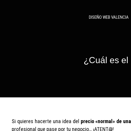
DISEÑO WEB VALENCIA
¿Cuál es el
Si quieres hacerte una idea del
precio «normal»
de una
profesional que pase por tu negocio… ¡ATENT@!