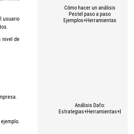
Cómo hacer un análisis
Pestel paso a paso
l usuario
Ejemplos+Herramientas
tos.
 nivel de
empresa.
Análisis Dafo:
Estrategias+Herramientas+Ejempl
r ejemplo.