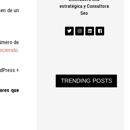
estratégica y Consultora
nen de un
Seo
número de
.
eciendo
rdPress +
TRENDING POSTS
tores que