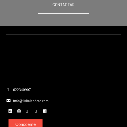
CONTACTAR
622340907
info@lidialandete.com
Conóceme